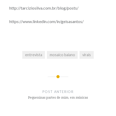
http://tarciziosilva.com.br/blog/posts/
https://www.linkedin.com/in/geisasantos/
entrevista
mosaico baiano
virais
Navegação
de
POST ANTERIOR
Post
Pequeninas partes de mim, em músicas