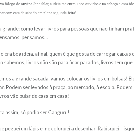
a fôlego de ouvir a Jane falar, a ideia me entrou nos ouvidos e na cabeça e essa ide
icar com cara de sábado em plena segunda-feira!
a grande: como levar livros para pessoas que não tinham prat
pensamos, pensamos…
o era boa ideia, afinal, quem é que gosta de carregar caixas
 sabemos, livros não são para ficar parados, livros tem que c
ivemos a grande sacada: vamos colocar os livros em bolsas! El
ar. Podem ser levados à praça, ao mercado, à escola. Podem i
ivros vão pular de casa em casa!
ca assim, só podia ser Canguru!
ue peguei um lápis e me coloquei a desenhar. Rabisquei, risque