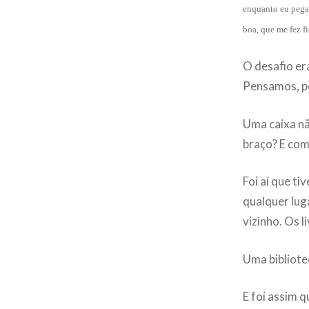
enquanto eu pegav
boa, que me fez f
O desafio er
Pensamos, 
Uma caixa nã
braço? E como
Foi aí que t
qualquer lug
vizinho. Os l
Uma bibliote
E foi assim q