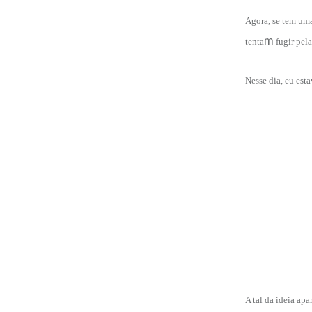
Agora, se tem uma
m
tenta
fugir pela
Nesse dia, eu est
A tal da ideia ap