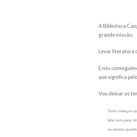
A Biblioteca Ca
grande missão:
Levar literatura
E nós conseguimo
que significa pe
Vou deixar os te
Tudo começou qua
falar sem para
r
,
d
e
ou mesmo quando b