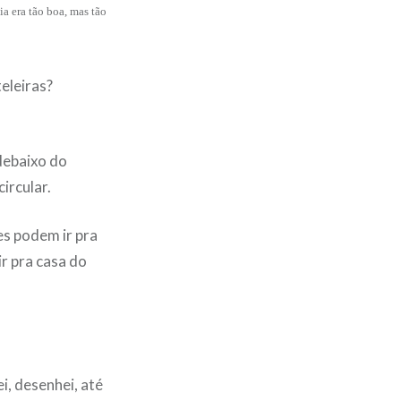
ia era tão boa, mas tão
eleiras?
 debaixo do
ircular.
es podem ir pra
r pra casa do
i, desenhei, até