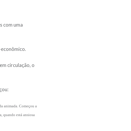
as com uma
o-econômico.
em circulação, o
çou:
toda animada. Começou a
a, quando está ansiosa