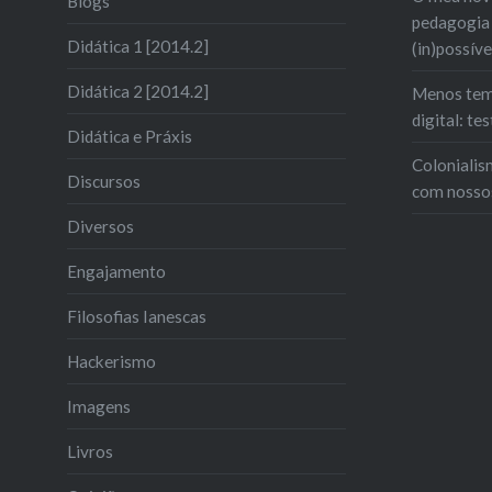
Blogs
pedagogia 
Didática 1 [2014.2]
(in)possíve
Didática 2 [2014.2]
Menos tem
digital: t
Didática e Práxis
Colonialis
Discursos
com nosso
Diversos
Engajamento
Filosofias Ianescas
Hackerismo
Imagens
Livros