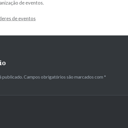
anização de eventos.
lderes de eventos
io
á publicado.
Campos obrigatórios são marcados com
*