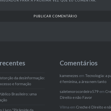
AVEGADOR PARA A PRÓXIMA VEZ QUE EU COMENTAR.
 recentes
Comentários
kamenezes
em
Tecnologia: a p
 distorção da desinformação:
é feminina, a área nem tanto
excesso e formação
saletenorocordeiro579
em
Cre
úblico Brasileiro: uma
Direito e não Favor
ação
Vilma
em
Creche é Direito e n
 Livro “Pirâmide da