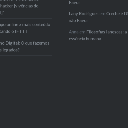
Favor
hacker [vivências do
l]”
Lany Rodrigues
em
Creche é Di
não Favor
po online x mais conteúdo
estando o IFTTT
Anna
em
Filosofias Ianescas: a
essência humana.
mo Digital: O que fazemos
s legados?