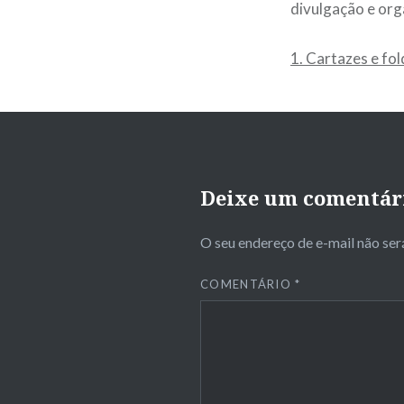
divulgação e org
1. Cartazes e fo
Deixe um comentár
O seu endereço de e-mail não ser
COMENTÁRIO
*