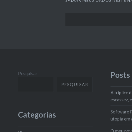
SALVAR MEUS DADOS NESTE N
Posts
Pesquisar
PESQUISAR
A tríplice
escassez, 
Software P
Categorias
utopia em 
O meu novo