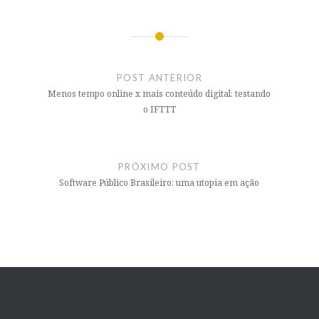
Navegação
de
POST ANTERIOR
Post
Menos tempo online x mais conteúdo digital: testando
o IFTTT
PRÓXIMO POST
Software Público Brasileiro: uma utopia em ação