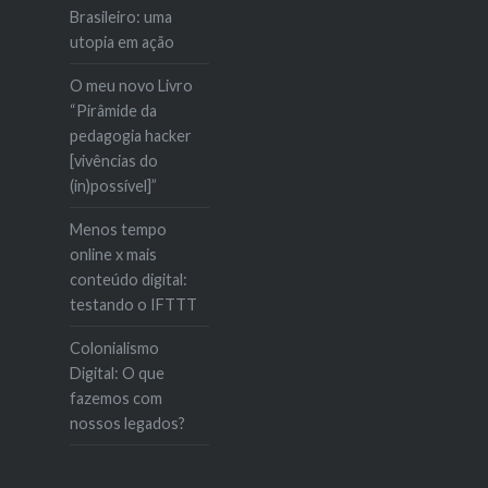
Brasileiro: uma
utopia em ação
O meu novo Livro
“Pirâmide da
pedagogia hacker
[vivências do
(in)possível]”
Menos tempo
online x mais
conteúdo digital:
testando o IFTTT
Colonialismo
Digital: O que
fazemos com
nossos legados?