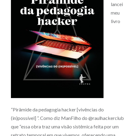
lancei
meu
livro
“Pirâmide da pedagogia hacker [vivências do
(in)possível] ”. Como diz ManFilho do @raulhackerclub
que “essa obra traz uma visão sistêmica feita por um
retrato temporal em que vivemos, oferecendo uma