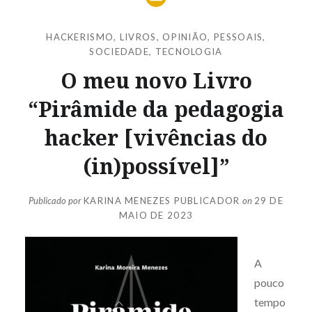
HACKERISMO
,
LIVROS
,
OPINIÃO
,
PESSOAIS
,
SOCIEDADE
,
TECNOLOGIA
O meu novo Livro
“Pirâmide da pedagogia
hacker [vivências do
(in)possível]”
Publicado por
KARINA MENEZES PUBLICADOR
on
29 DE
MAIO DE 2023
A
pouco
tempo