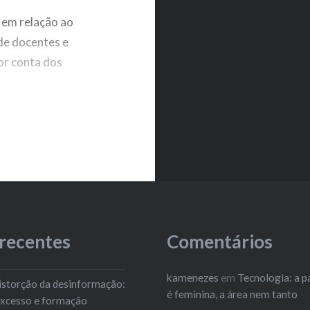
 em relação ao
de docentes e
or conta dos
-horária ja tão
 ficou dispersa e
ou…
 recentes
Comentários
kamenezes
em
Tecnologia: a p
 distorção da desinformação:
é feminina, a área nem tanto
excesso e formação