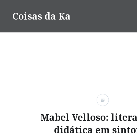
Ir
para
Coisas da Ka
conteúdo
Mabel Velloso: liter
didática em sinto