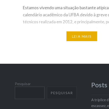
Estamos vivendo uma situação bastante atípica
calendário acadêmico da UFBA devido à greve 
técnicos realizada em 2012, e principalmente, p
recessos causados pela copa do mundo. A carga
curta da disciplina Didática e Práxis Pedagógica
LEIA MAIS
diluída, mas o planejamento coletivo se mostr
Posts
Pesquisar
PESQUISAR
A tríplice
escassez, 