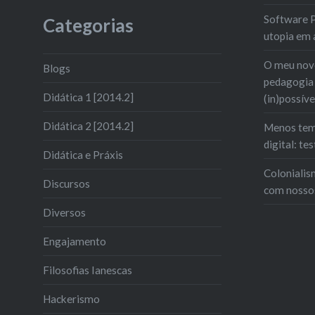
Software P
Categorias
utopia em 
O meu novo
Blogs
pedagogia 
Didática 1 [2014.2]
(in)possíve
Didática 2 [2014.2]
Menos tem
digital: t
Didática e Práxis
Colonialis
Discursos
com nosso
Diversos
Engajamento
Filosofias Ianescas
Hackerismo