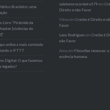
saletenorocordeiro579
em
Cre
úblico Brasileiro: uma
Direito e não Favor
ação
Vilma
em
Creche é Direito e n
 Livro “Pirâmide da
Favor
hacker [vivências do
l]”
Lany Rodrigues
em
Creche é Di
não Favor
po online x mais conteúdo
estando o IFTTT
Anna
em
Filosofias Ianescas: a
essência humana.
mo Digital: O que fazemos
s legados?